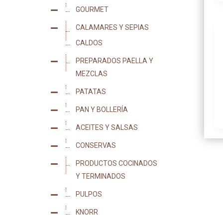
GOURMET
5
CALAMARES Y SEPIAS
43
CALDOS
7
PREPARADOS PAELLA Y
13
MEZCLAS
PATATAS
16
PAN Y BOLLERÍA
18
ACEITES Y SALSAS
25
CONSERVAS
44
PRODUCTOS COCINADOS
50
Y TERMINADOS
PULPOS
14
KNORR
40