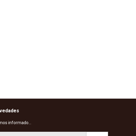
ovedades
mos informado...