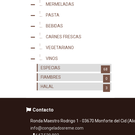
MERMELADAS
17
PASTA
2
BEBIDAS
2
CARNES FRESCAS
0
VEGETARIANO
0
VINOS
8
ESPECIAS
68
FIAMBRES
0
HALAL
3
Contacto
Ronda Maestro Rodrigo 1 - 03670 Monforte del Cid (Ali
info@congeladosreme.com