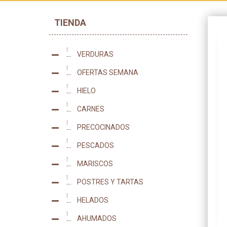
TIENDA
VERDURAS
47
OFERTAS SEMANA
0
HIELO
2
CARNES
53
PRECOCINADOS
170
PESCADOS
86
MARISCOS
77
POSTRES Y TARTAS
22
HELADOS
98
AHUMADOS
2