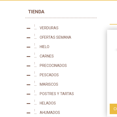
TIENDA
VERDURAS
47
OFERTAS SEMANA
0
HIELO
2
CARNES
53
PRECOCINADOS
170
PESCADOS
86
MARISCOS
77
POSTRES Y TARTAS
22
HELADOS
98
C
AHUMADOS
2