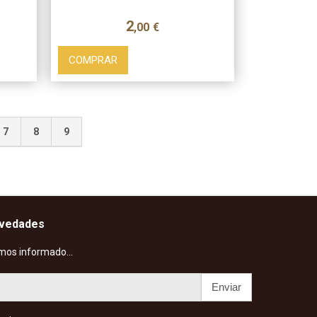
2
,00
€
COMPRAR
7
8
9
ovedades
mos informado...
Enviar