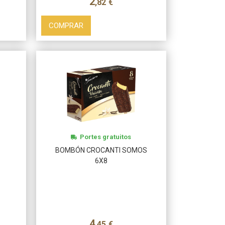
2
,82
€
COMPRAR
Portes gratuitos
BOMBÓN CROCANTI SOMOS
6X8
4
,45
€