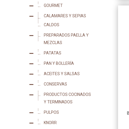
GOURMET
5
CALAMARES Y SEPIAS
43
CALDOS
7
PREPARADOS PAELLA Y
13
MEZCLAS
PATATAS
16
PAN Y BOLLERÍA
18
ACEITES Y SALSAS
25
CONSERVAS
44
PRODUCTOS COCINADOS
50
Y TERMINADOS
PULPOS
14
KNORR
40