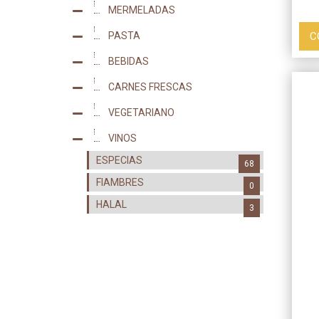
MERMELADAS
17
C
PASTA
2
BEBIDAS
2
CARNES FRESCAS
0
VEGETARIANO
0
VINOS
8
ESPECIAS
68
FIAMBRES
0
HALAL
3