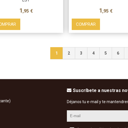
1
1
,95
€
,95
€
OMPRAR
COMPRAR
1
2
3
4
5
6
Suscríbete a nuestras n
cante)
Déjanos tu e-mail y te mantendre