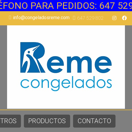
ÉFONO PARA PEDIDOS: 647 529
Más info
info@congeladosreme.com
647 529 802
Más info
OTROS
PRODUCTOS
CONTACTO