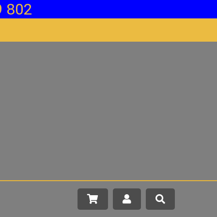
Más info
 802