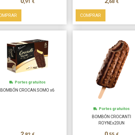
0
2
,91
€
,68
€
OMPRAR
COMPRAR
Portes gratuitos
BOMBÓN CROCAN.SOMO x6
Portes gratuitos
BOMBÓN CROCANTI
ROYNEx20UN
2
0
,82
€
,55
€