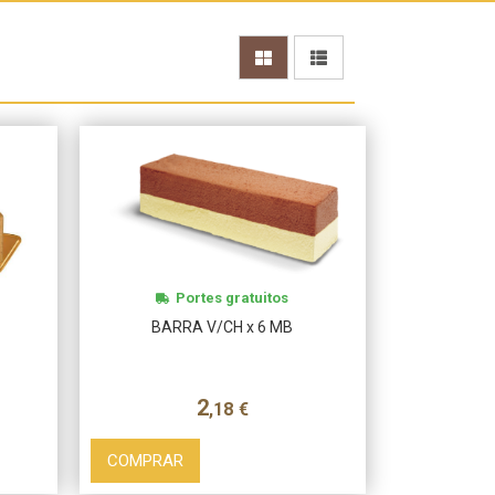
Más info
Portes gratuitos
BARRA V/CH x 6 MB
2
,18
€
COMPRAR