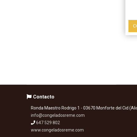
C
Contacto
Ronda Maestro Rodrigo 1 - 03670 Monforte del Cid (Ali
info@congeladosreme.com
647 529 802
www.congeladosreme.com