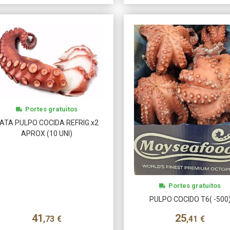
Portes gratuitos
ATA PULPO COCIDA REFRIG.x2
APROX (10 UNI)
Portes gratuitos
PULPO COCIDO T6( -500
41
25
,73
€
,41
€