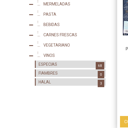
MERMELADAS
17
PASTA
2
BEBIDAS
2
CARNES FRESCAS
0
VEGETARIANO
0
P
VINOS
8
ESPECIAS
68
FIAMBRES
0
HALAL
3
C