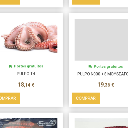
Más info
Más info
Portes gratuitos
Portes gratuitos
PULPO T4
PULPO N000 + 8 MOYSEAF
18
19
,14
€
,36
€
OMPRAR
COMPRAR