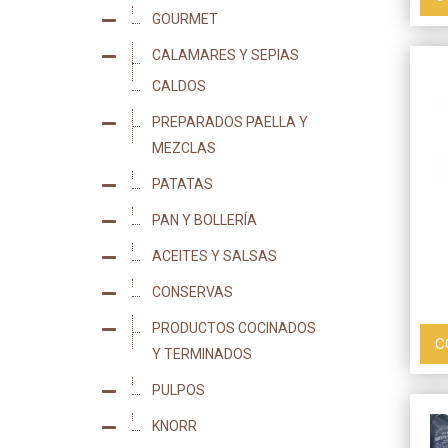
GOURMET
5
CALAMARES Y SEPIAS
43
CALDOS
7
PREPARADOS PAELLA Y
13
MEZCLAS
PATATAS
16
PAN Y BOLLERÍA
18
ACEITES Y SALSAS
25
CONSERVAS
44
PRODUCTOS COCINADOS
50
C
Y TERMINADOS
PULPOS
14
KNORR
40