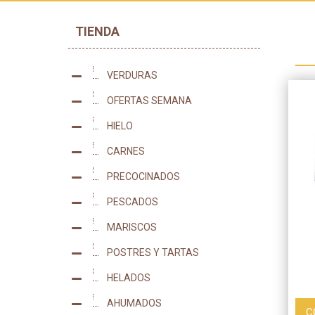
TIENDA
VERDURAS
47
OFERTAS SEMANA
0
HIELO
2
CARNES
53
PRECOCINADOS
170
PESCADOS
86
MARISCOS
77
POSTRES Y TARTAS
22
HELADOS
98
AHUMADOS
2
C