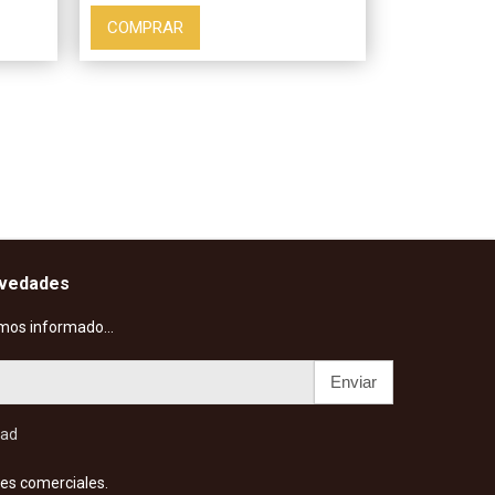
COMPRAR
ovedades
mos informado...
Enviar
dad
es comerciales.