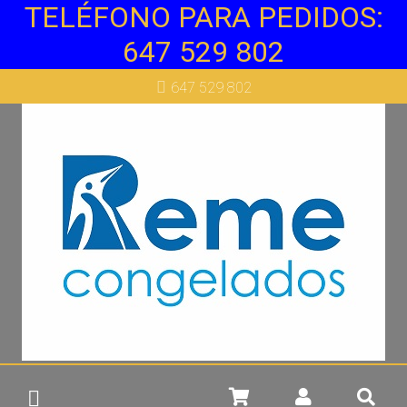
TELÉFONO PARA PEDIDOS:
Más info
647 529 802
647 529 802
Más info