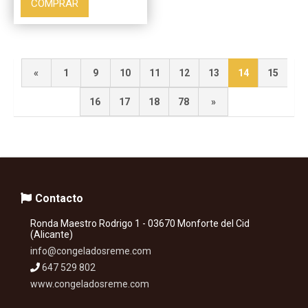
COMPRAR
«
1
9
10
11
12
13
14
15
16
17
18
78
»
Contacto
Ronda Maestro Rodrigo 1 - 03670 Monforte del Cid
(Alicante)
info@congeladosreme.com
647 529 802
www.congeladosreme.com