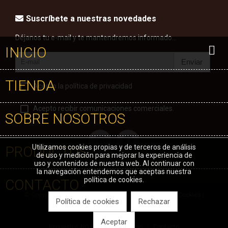
Suscríbete a nuestras novedades
Déjanos tu e-mail y te mantendremos informado...
INICIO
Enviar
TIENDA
Acepto la política de privacidad
Acepto recibir comunicaciones comerciales.
SOBRE NOSOTROS
Utilizamos cookies propias y de terceros de análisis
PRODUCTOS
de uso y medición para mejorar la experiencia de
uso y contenidos de nuestra web. Al continuar con
la navegación entendemos que aceptas nuestra
política de cookies.
CONTACTO
© Copyright 2026 |
Aviso legal
|
Política de privacidad
|
Cookies
|
Política de cookies
Rechazar
Desarrollo web:
Software DELSOL
Aceptar
Impuestos NO incluidos
Inicio
Contacto