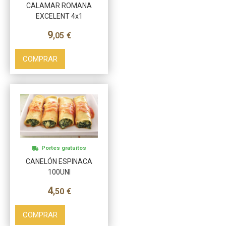
CALAMAR ROMANA
EXCELENT 4x1
9
,05
€
COMPRAR
Más info
Portes gratuitos
CANELÓN ESPINACA
100UNI
4
,50
€
COMPRAR