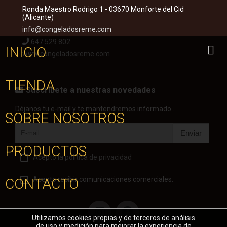
Ronda Maestro Rodrigo 1 - 03670 Monforte del Cid
(Alicante)
info@congeladosreme.com
647 529 802
INICIO
www.congeladosreme.com
TIENDA
Suscríbete a nuestras novedades
Déjanos tu e-mail y te mantendremos informado...
SOBRE NOSOTROS
Enviar
PRODUCTOS
Acepto la política de privacidad
Acepto recibir comunicaciones comerciales.
CONTACTO
Utilizamos cookies propias y de terceros de análisis
de uso y medición para mejorar la experiencia de