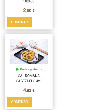
10x400
2
,50
€
COMPRAR
Más info
Portes gratuitos
CAL.ROMANA
CABEZUELO 4x1
4
,82
€
COMPRAR