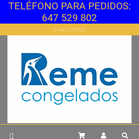
Más info
TELÉFONO PARA PEDIDOS:
647 529 802
647 529 802
Más info